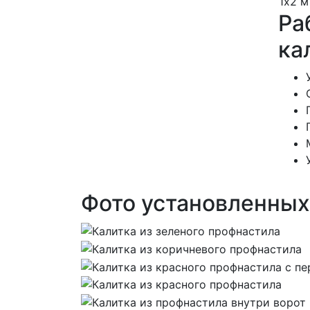
1х2 м
Ра
ка
Фото установленных