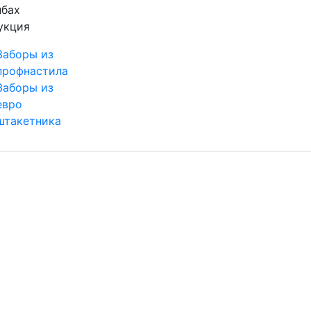
укция
Заборы из
профнастила
Заборы из
евро
штакетника