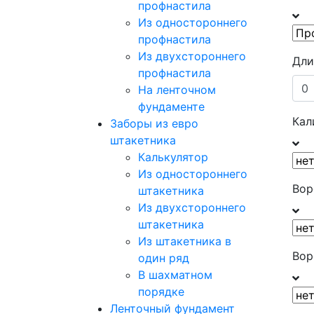
профнастила
Из одностороннего
профнастила
Из двухстороннего
Дли
профнастила
На ленточном
фундаменте
Кал
Заборы из евро
штакетника
Калькулятор
Из одностороннего
Вор
штакетника
Из двухстороннего
штакетника
Из штакетника в
Вор
один ряд
В шахматном
порядке
Ленточный фундамент