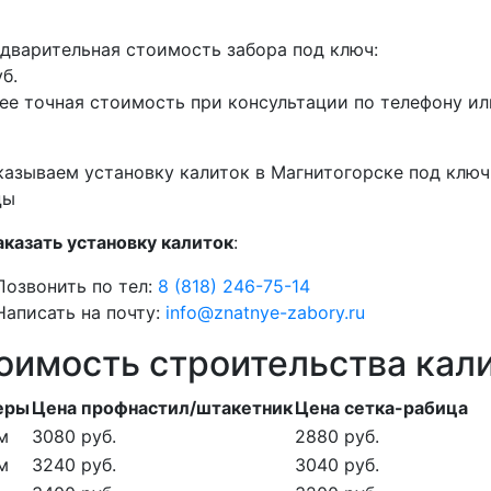
дварительная стоимость забора под ключ:
б.
ее точная стоимость при консультации по телефону ил
азываем установку калиток в Магнитогорске под ключ
цы
аказать установку калиток
:
Позвонить по тел:
8 (818) 246-75-14
Написать на почту:
info@znatnye-zabory.ru
оимость строительства кал
еры
Цена профнастил/штакетник
Цена сетка-рабица
 м
3080 руб.
2880 руб.
 м
3240 руб.
3040 руб.