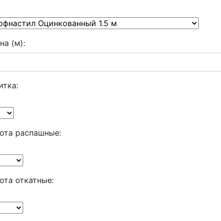
на (м):
итка:
ота распашные:
ота откатные: