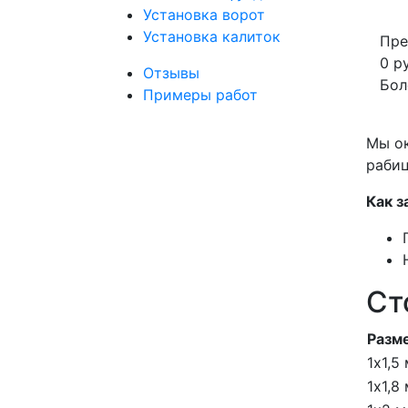
Установка ворот
Установка калиток
Пре
0
ру
Отзывы
Бол
Примеры работ
Мы ок
раби
Как з
Ст
Разм
1х1,5
1х1,8